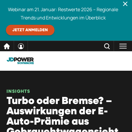
Webinar am 21. Januar: Restwerte 2026 – Regionale
Trends und Entwicklungen im Überblick
JETZT ANMELDEN
direkt
SCHLIESSEN
Schwacke durchsuchen
zum
Inhalt
INSIGHTS
Turbo oder Bremse? –
Auswirkungen der E-
Auto-Prämie aus