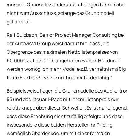
müssen. Optionale Sonderausstattungen führen aber
nicht zum Ausschluss, solange das Grundmodell
gelistet ist.
Ralf Sulzbach, Senior Project Manager Consulting bei
der Autovista Group weist darauf hin, dass „die
Obergrenze des maximalen Nettolistenpreises von
60.000€ auf 65.000€ angehoben wurde. Hierdurch
werden womöglich mehr Modelle z.B. verhältnismäßig
teure Elektro-SUVs zukünftig eher förderfähig.“
Beispielsweise liegen die Grundmodelle des Audi e-tron
55 und des Jaguar I-Pace mit ihrem Listenpreis nur
relativ knapp über dieser Schwelle. „Es ist naheliegend,
dass diese Erhöhung nicht zufällig erfolgte und dass
insbesondere diese beiden Hersteller ihr Pricing
womöglich überdenken, um mit einer formalen