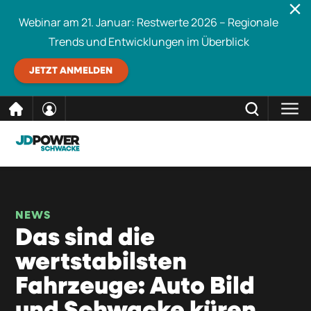
Webinar am 21. Januar: Restwerte 2026 – Regionale
Trends und Entwicklungen im Überblick
JETZT ANMELDEN
direkt
SCHLIESSEN
Schwacke durchsuchen
zum
Inhalt
NEWS
Das sind die
wertstabilsten
Fahrzeuge: Auto Bild