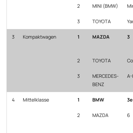
2
MINI (BMW)
Min
3
TOYOTA
Ya
3
Kompaktwagen
1
MAZDA
3
2
TOYOTA
Co
3
MERCEDES-
A-
BENZ
4
Mittelklasse
1
BMW
3e
2
MAZDA
6