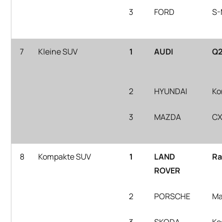
3
FORD
S-
7
Kleine SUV
1
AUDI
Q
2
HYUNDAI
Ko
3
MAZDA
CX
8
Kompakte SUV
1
LAND
Ra
ROVER
2
PORSCHE
M
3
SKODA
Ko