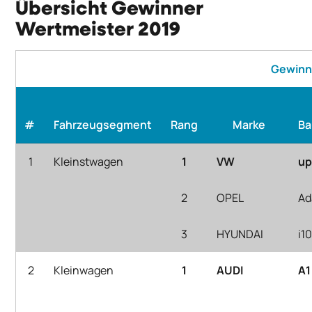
Übersicht Gewinner
Wertmeister 2019
Gewinn
#
Fahrzeugsegment
Rang
Marke
Ba
1
Kleinstwagen
1
VW
u
2
OPEL
A
3
HYUNDAI
i1
2
Kleinwagen
1
AUDI
A