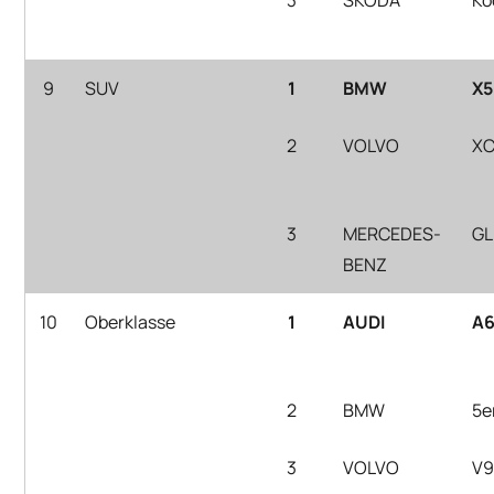
9
SUV
1
BMW
X
2
VOLVO
X
3
MERCEDES-
GL
BENZ
10
Oberklasse
1
AUDI
A
2
BMW
5e
3
VOLVO
V