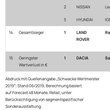
2
NISSAN
Le
3
HYUNDAI
IO
14
Gesamtsieger
1
LAND
Ra
ROVER
15
Geringster
1
DACIA
S
Wertverlust in €
Abdruck mit Quellenangabe „Schwacke
Wertmeister
2019″; Stand 06/2019; Berechnung basiert
auf Forecast 48 Monate, Retail; unter
Berücksichtigung von segmentspezifischer
Sonderausstattung.