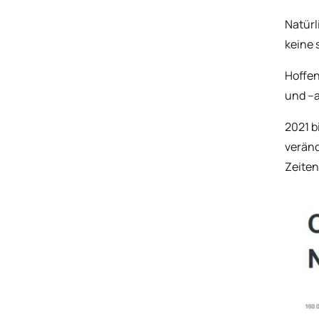
Natürl
keine 
Hoffen
und –a
2021 b
veränd
Zeiten