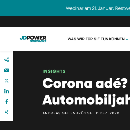
Webinar am 21. Januar: Restw
WAS WIR FÜR SIE TUN KÖNNEN
direkt
Schwacke durc
zum
Inhalt
INSIGHTS
Corona adé? –
Automobiljah
ANDREAS GEILENBRÜGGE | 11 DEZ. 2020