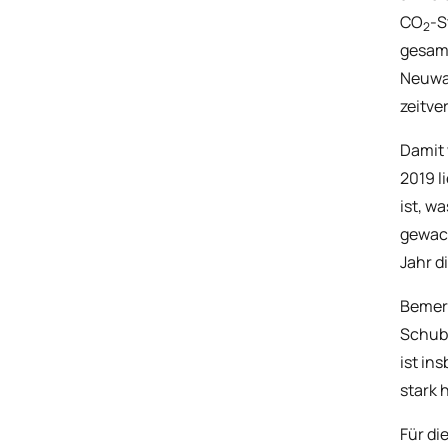
CO
-S
2
gesamt
Neuwag
zeitve
Damit 
2019 l
ist, w
gewach
Jahr d
Bemerk
Schub 
ist in
stark 
Für di