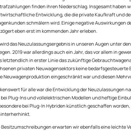
trafzahlungen finden ihren Niederschlag. Insgesamt haben w
wirtschaftliche Entwicklung, die die private Kaufkraft und de
enkunden schmälern wird. Einige negative Auswirkungen de
rzögert eben erst im kommenden Jahr erleben.
wird das Neuzulassungsergebnis in unseren Augen unter den 
iegen. 2019 war allerdings auch ein Jahr, das vor allem in g
as letztendlich in erster Linie das zukünftige Gebrauchtwage
senen privaten Neuwagensektors keine bedarfsgesteuerte Ent
ie Neuwagenproduktion eingeschränkt war und diesen Mehrvol
enswert für alle war die Entwicklung der Neuzulassungen na
bei Plug-Ins und vollelektrischen Modellen und heftige Ein
sbesondere bei Plug-In Hybriden künstlich geschaffen worde
hinterherhinkt.
e Besitzumschreibungen erwarten wir ebenfalls eine leichte