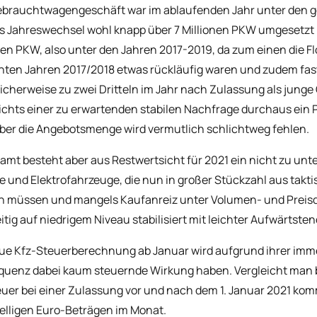
ebrauchtwagengeschäft war im ablaufenden Jahr unter den 
is Jahreswechsel wohl knapp über 7 Millionen PKW umgesetzt 
nen PKW, also unter den Jahren 2017-2019, da zum einen die 
nten Jahren 2017/2018 etwas rückläufig waren und zudem fas
licherweise zu zwei Dritteln im Jahr nach Zulassung als jun
chts einer zu erwartenden stabilen Nachfrage durchaus ein
aber die Angebotsmenge wird vermutlich schlichtweg fehlen.
amt besteht aber aus Restwertsicht für 2021 ein nicht zu unt
e und Elektrofahrzeuge, die nun in großer Stückzahl aus tak
 müssen und mangels Kaufanreiz unter Volumen- und Preisd
itig auf niedrigem Niveau stabilisiert mit leichter Aufwärtsten
ue Kfz-Steuerberechnung ab Januar wird aufgrund ihrer imme
uenz dabei kaum steuernde Wirkung haben. Vergleicht man be
euer bei einer Zulassung vor und nach dem 1. Januar 2021 k
elligen Euro-Beträgen im Monat.