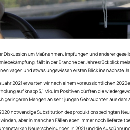
ler Diskussion um Maßnahmen, Impfungen und anderer gesells
iebekämpfung, fällt in der Branche der Jahresrückblick meist
einen vagen und etwas ungewissen ersten Blick ins nächste Ja
s Jahr 2021 erwarten wir nach einem voraussichtlichen 2020
rholung auf knapp 3,1 Mio. Im Positiven dürften die wiederge
ch geringeren Mengen an sehr jungen Gebrauchten aus dem 
 2020 notwendige Substitution des produktionsbedingten N
winden, aber in manchen Fällen eben immer noch lieferzeitbe
umenstarken Neuerscheinungen in 2021 und die Ausdünnung 