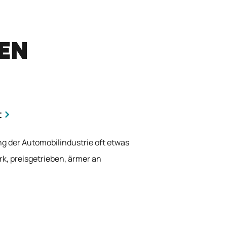
REN
t
ng der Automobilindustrie oft etwas
rk, preisgetrieben, ärmer an