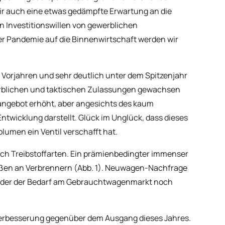
ir auch eine etwas gedämpfte Erwartung an die
n Investitionswillen von gewerblichen
r Pandemie auf die Binnenwirtschaft werden wir
Vorjahren und sehr deutlich unter dem Spitzenjahr
ewerblichen und taktischen Zulassungen gewachsen
nangebot erhöht, aber angesichts des kaum
wicklung darstellt. Glück im Unglück, dass dieses
umen ein Ventil verschafft hat.
ch Treibstoffarten. Ein prämienbedingter immenser
bußen an Verbrennern (Abb. 1). Neuwagen-Nachfrage
n, der der Bedarf am Gebrauchtwagenmarkt noch
 Verbesserung gegenüber dem Ausgang dieses Jahres.