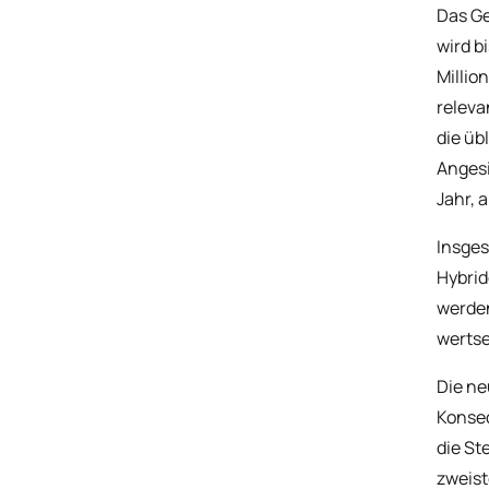
Das G
wird b
Millio
releva
die üb
Angesi
Jahr, 
Insges
Hybrid
werden
wertse
Die ne
Konseq
die St
zweist