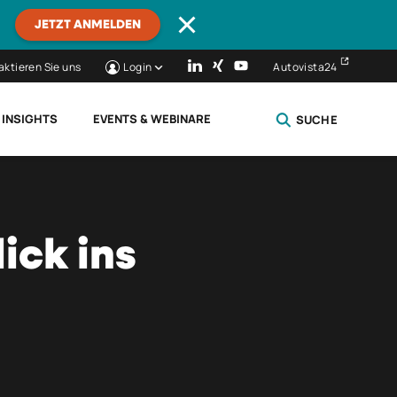
JETZT ANMELDEN
aktieren Sie uns
Login
Autovista24
 INSIGHTS
EVENTS & WEBINARE
SUCHE
SCHLIESSEN
ick ins