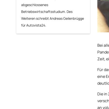
abgeschlossenes
Betriebswirtschaftsstudium. Des
Weiteren schreibt Andreas Geilenbrügge
für Autovista24.
Bei al
Pandem
Zeit, 
Für da
eine E
deutli
Die in
versch
an vol