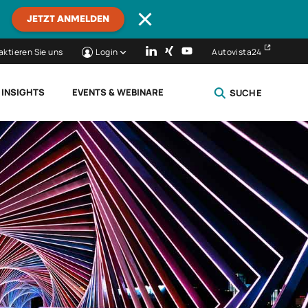
JETZT ANMELDEN
aktieren Sie uns
Login
Autovista24
 INSIGHTS
EVENTS & WEBINARE
SUCHE
SCHLIESSEN