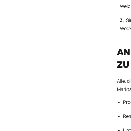
Welch
Si
Weg? 
AN
ZU
Alle, 
Markta
Pro
Rem
Unt