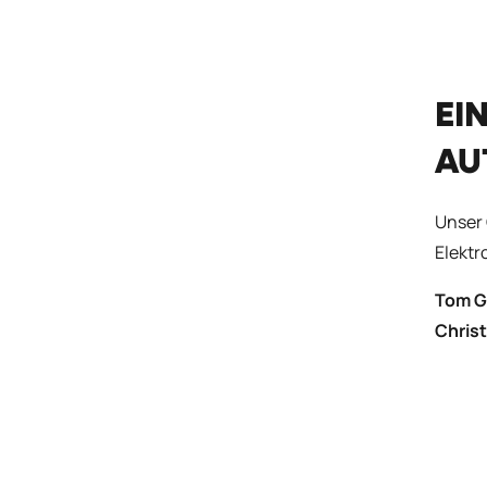
EI
AU
Unser 
Elektr
Tom G
Christ