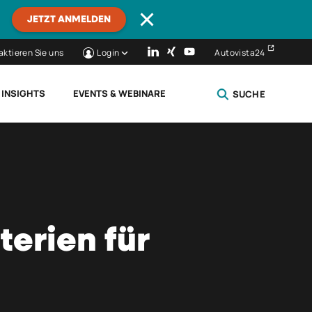
JETZT ANMELDEN
aktieren Sie uns
Login
Autovista24
 INSIGHTS
EVENTS & WEBINARE
SUCHE
SCHLIESSEN
terien für