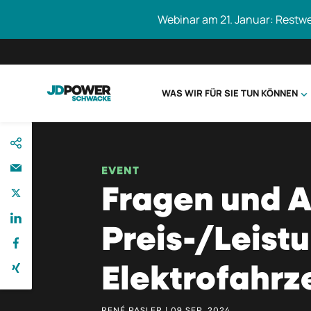
Webinar am 21. Januar: Restw
WAS WIR FÜR SIE TUN KÖNNEN
direkt
Schwacke durc
zum
Inhalt
EVENT
Fragen und 
Preis-/Leist
Elektrofahr