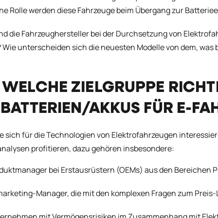
e Rolle werden diese Fahrzeuge beim Übergang zur Batterieel
nd die Fahrzeughersteller bei der Durchsetzung von Elektrof
Wie unterscheiden sich die neuesten Modelle von dem, was be
 WELCHE ZIELGRUPPE RICHT
 BATTERIEN/AKKUS FÜR E-F
die sich für die Technologien von Elektrofahrzeugen interessi
nalysen profitieren, dazu gehören insbesondere:
duktmanager bei Erstausrüstern (OEMs) aus den Bereichen Po
arketing-Manager, die mit den komplexen Fragen zum Preis-Le
ernehmen mit Vermögensrisiken im Zusammenhang mit Elek