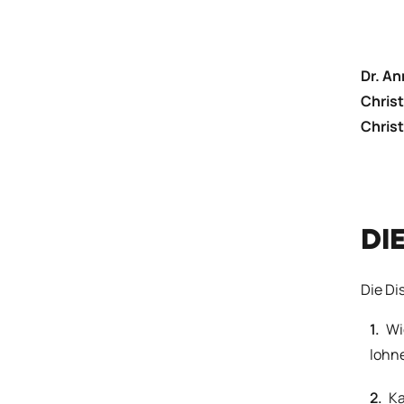
Dr. An
Chris
Christ
DI
Die Di
Wi
lohn
Ka